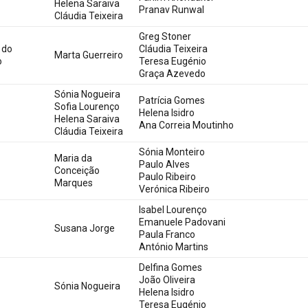
Helena Saraiva
Pranav Runwal
Cláudia Teixeira
Greg Stoner
 do
Cláudia Teixeira
Marta Guerreiro
o
Teresa Eugénio
Graça Azevedo
Sónia Nogueira
Patrícia Gomes
Sofia Lourenço
Helena Isidro
Helena Saraiva
Ana Correia Moutinho
Cláudia Teixeira
Sónia Monteiro
Maria da
Paulo Alves
Conceição
Paulo Ribeiro
Marques
Verónica Ribeiro
Isabel Lourenço
Emanuele Padovani
Susana Jorge
Paula Franco
António Martins
Delfina Gomes
João Oliveira
Sónia Nogueira
Helena Isidro
Teresa Eugénio