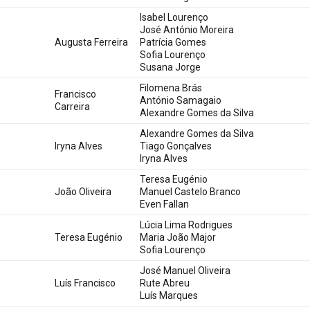
Isabel Lourenço
José António Moreira
Augusta Ferreira
Patrícia Gomes
Sofia Lourenço
Susana Jorge
Filomena Brás
Francisco
António Samagaio
Carreira
Alexandre Gomes da Silva
Alexandre Gomes da Silva
Iryna Alves
Tiago Gonçalves
Iryna Alves
Teresa Eugénio
João Oliveira
Manuel Castelo Branco
Even Fallan
Lúcia Lima Rodrigues
Teresa Eugénio
Maria João Major
Sofia Lourenço
José Manuel Oliveira
Luís Francisco
Rute Abreu
Luís Marques