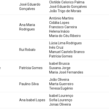
Clotilde Celorico Palma
José Eduardo
José Eduardo Gonçalves
Gonçalves
João Trigo de Morais
António Martins
Cidália Lopes
Ana Maria
Francisco Carreira
Rodrigues
Helena Inácio
Maria do Céu Ribeiro
Lúcia Lima Rodrigues
Inês Cruz
Rui Robalo
Manuel Castelo Branco
Patrícia Gomes
Isabel Brusca
e
Patrícia Gomes
Susana Jorge
Maria José Fernandes
João Oliveira
Paulino Silva
Marta Guerreiro
Teresa Eugénio
Isabel Lourenço
Ana Isabel Lopes
Sofia Lourenço
Jonas Oliveira