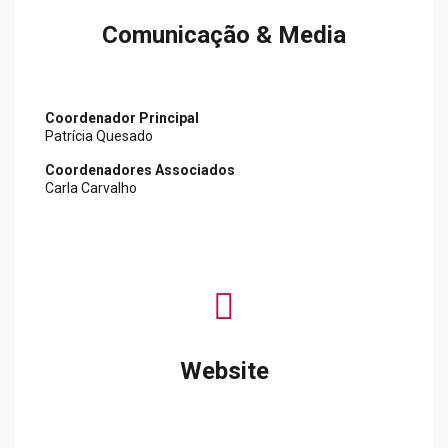
Comunicação & Media
Coordenador Principal
Patrícia Quesado
Coordenadores Associados
Carla Carvalho
fas
fa-
mouse-
pointer
Website