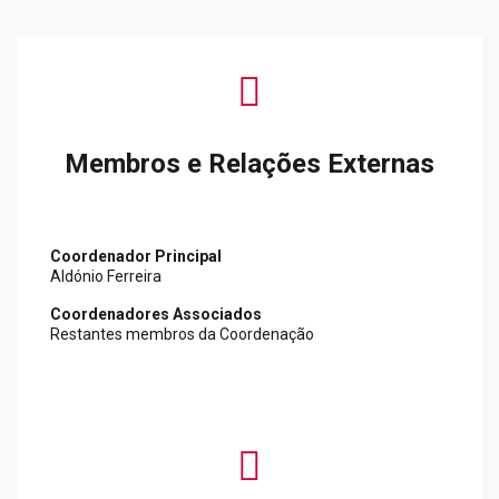
fas
fa-
share-
alt
Membros e Relações Externas
Coordenador Principal
Aldónio Ferreira
Coordenadores Associados
Restantes membros da Coordenação
far
fa-
newspaper