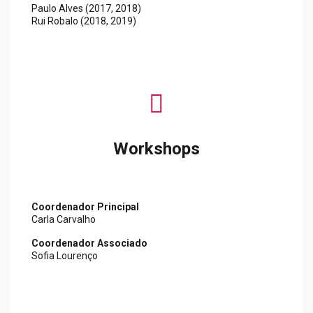
Paulo Alves (2017, 2018)
Rui Robalo (2018, 2019)
fas
fa-
chalkboard-
teacher
Workshops
Coordenador Principal
Carla Carvalho
Coordenador Associado
Sofia Lourenço