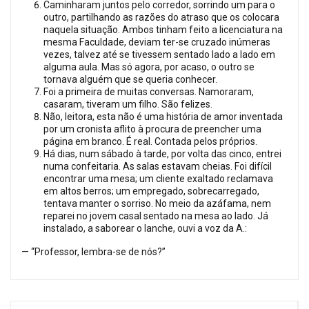
Caminharam juntos pelo corredor, sorrindo um para o
outro, partilhando as razões do atraso que os colocara
naquela situação. Ambos tinham feito a licenciatura na
mesma Faculdade, deviam ter-se cruzado inúmeras
vezes, talvez até se tivessem sentado lado a lado em
alguma aula. Mas só agora, por acaso, o outro se
tornava alguém que se queria conhecer.
Foi a primeira de muitas conversas. Namoraram,
casaram, tiveram um filho. São felizes.
Não, leitora, esta não é uma história de amor inventada
por um cronista aflito à procura de preencher uma
página em branco. É real. Contada pelos próprios.
Há dias, num sábado à tarde, por volta das cinco, entrei
numa confeitaria. As salas estavam cheias. Foi difícil
encontrar uma mesa; um cliente exaltado reclamava
em altos berros; um empregado, sobrecarregado,
tentava manter o sorriso. No meio da azáfama, nem
reparei no jovem casal sentado na mesa ao lado. Já
instalado, a saborear o lanche, ouvi a voz da A.:
— “Professor, lembra-se de nós?”