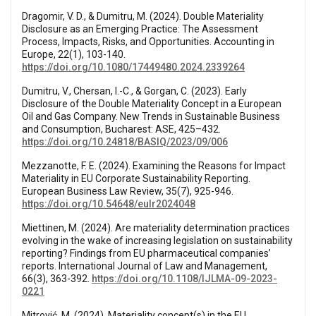
Dragomir, V. D., & Dumitru, M. (2024). Double Materiality
Disclosure as an Emerging Practice: The Assessment
Process, Impacts, Risks, and Opportunities. Accounting in
Europe, 22(1), 103-140.
https://doi.org/10.1080/17449480.2024.2339264
Dumitru, V., Chersan, I.-C., & Gorgan, C. (2023). Early
Disclosure of the Double Materiality Concept in a European
Oil and Gas Company. New Trends in Sustainable Business
and Consumption, Bucharest: ASE, 425–432.
https://doi.org/10.24818/BASIQ/2023/09/006
Mezzanotte, F. E. (2024). Examining the Reasons for Impact
Materiality in EU Corporate Sustainability Reporting.
European Business Law Review, 35(7), 925-946.
https://doi.org/10.54648/eulr2024048
Miettinen, M. (2024). Are materiality determination practices
evolving in the wake of increasing legislation on sustainability
reporting? Findings from EU pharmaceutical companies’
reports. International Journal of Law and Management,
66(3), 363-392.
https://doi.org/10.1108/IJLMA-09-2023-
0221
Mitrović, M. (2024). Materiality concept(s) in the EU