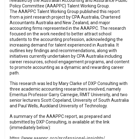
released by the Australian Accounting and Assurance Public
Policy Committee (AAAPPC) Talent Working Group.
The AAAPPC Talent Working Group published this report
from a joint research project by CPA Australia, Chartered
Accountants Australia and New Zealand, and major
accounting firms represented in the AAAPPC. The research
focused on the work needed to better attract school
students to the accounting profession, acknowledging the
increasing demand for talent experienced in Australia. It
outlines key findings and recommendations, along with
initiatives currently undertaken by CPA Australia including
career resources, school engagement programs, and content
to promote accounting as a dynamic and rewarding career
path.
This research was led by Mary Clarke of DXP Consulting with
three academic accounting researchers involved, namely
Emeritus Professor Garry Carnegie, RMIT University, and two
senior lecturers Scott Copeland, University of South Australia
and Paul Wells, Auckland University of Technology.
A summary of the AAAPPC report, as prepared and
submitted by DXP Consulting, is available at the link
(immediately below):
https://www.aaappc.org/professional-insights/