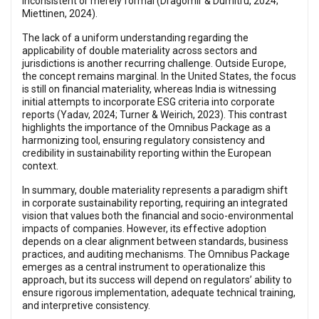
inconsistent or merely formal (Dragomir & Dumitru, 2024;
Miettinen, 2024).
The lack of a uniform understanding regarding the
applicability of double materiality across sectors and
jurisdictions is another recurring challenge. Outside Europe,
the concept remains marginal. In the United States, the focus
is still on financial materiality, whereas India is witnessing
initial attempts to incorporate ESG criteria into corporate
reports (Yadav, 2024; Turner & Weirich, 2023). This contrast
highlights the importance of the Omnibus Package as a
harmonizing tool, ensuring regulatory consistency and
credibility in sustainability reporting within the European
context.
In summary, double materiality represents a paradigm shift
in corporate sustainability reporting, requiring an integrated
vision that values both the financial and socio-environmental
impacts of companies. However, its effective adoption
depends on a clear alignment between standards, business
practices, and auditing mechanisms. The Omnibus Package
emerges as a central instrument to operationalize this
approach, but its success will depend on regulators’ ability to
ensure rigorous implementation, adequate technical training,
and interpretive consistency.