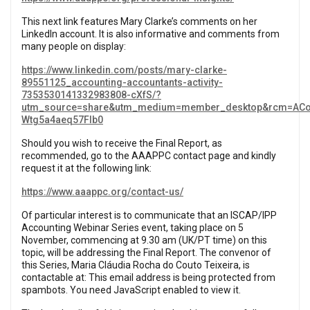
This next link features Mary Clarke’s comments on her
LinkedIn account. It is also informative and comments from
many people on display:
https://www.linkedin.com/posts/mary-clarke-
89551125_accounting-accountants-activity-
7353530141332983808-cXfS/?
utm_source=share&utm_medium=member_desktop&rcm=ACo
Wtg5a4aeq57Flb0
Should you wish to receive the Final Report, as
recommended, go to the AAAPPC contact page and kindly
request it at the following link:
https://www.aaappc.org/contact-us/
Of particular interest is to communicate that an ISCAP/IPP
Accounting Webinar Series event, taking place on 5
November, commencing at 9.30 am (UK/PT time) on this
topic, will be addressing the Final Report. The convenor of
this Series, Maria Cláudia Rocha do Couto Teixeira, is
contactable at:
This email address is being protected from
spambots. You need JavaScript enabled to view it.