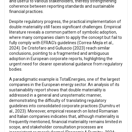
and useful to various stakeholders, thereby strengthening
coherence between reporting standards and sustainable
financial practices.
Despite regulatory progress, the practical implementation of
double materiality still faces significant challenges. Empirical
literature reveals a common pattern of symbolic adoption,
where many companies claim to apply the concept but fail to
fully comply with EFRAG’s guidelines (Correa-Mejía et al.,
2024). De Cristofaro and Gulluscio (2023) reach similar
conclusions, pointing to a fragmented and ambiguous
adoption in European corporate reports, highlighting the
urgent need for clearer operational guidance from regulatory
bodies.
A paradigmatic example is TotalEnergies, one of the largest
companies in the European energy sector. An analysis of its
sustainability report shows that double materiality is
addressed in a general and unsystematic manner,
demonstrating the difficulty of translating regulatory
guidelines into consolidated corporate practices (Dumitru et
al., 2023). Moreover, empirical research on listed Romanian
and Italian companies indicates that, although materiality is
frequently mentioned, financial materiality remains limited in
scope, and stakeholder consultation processes are