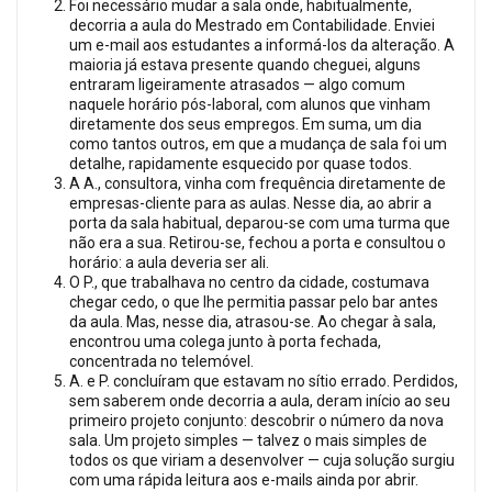
Foi necessário mudar a sala onde, habitualmente,
decorria a aula do Mestrado em Contabilidade. Enviei
um e-mail aos estudantes a informá-los da alteração. A
maioria já estava presente quando cheguei, alguns
entraram ligeiramente atrasados — algo comum
naquele horário pós-laboral, com alunos que vinham
diretamente dos seus empregos. Em suma, um dia
como tantos outros, em que a mudança de sala foi um
detalhe, rapidamente esquecido por quase todos.
A A., consultora, vinha com frequência diretamente de
empresas-cliente para as aulas. Nesse dia, ao abrir a
porta da sala habitual, deparou-se com uma turma que
não era a sua. Retirou-se, fechou a porta e consultou o
horário: a aula deveria ser ali.
O P., que trabalhava no centro da cidade, costumava
chegar cedo, o que lhe permitia passar pelo bar antes
da aula. Mas, nesse dia, atrasou-se. Ao chegar à sala,
encontrou uma colega junto à porta fechada,
concentrada no telemóvel.
A. e P. concluíram que estavam no sítio errado. Perdidos,
sem saberem onde decorria a aula, deram início ao seu
primeiro projeto conjunto: descobrir o número da nova
sala. Um projeto simples — talvez o mais simples de
todos os que viriam a desenvolver — cuja solução surgiu
com uma rápida leitura aos e-mails ainda por abrir.