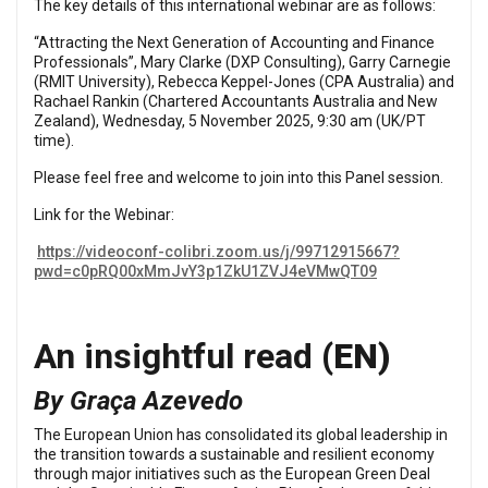
The key details of this international webinar are as follows:
“Attracting the Next Generation of Accounting and Finance
Professionals”, Mary Clarke (DXP Consulting), Garry Carnegie
(RMIT University), Rebecca Keppel-Jones (CPA Australia) and
Rachael Rankin (Chartered Accountants Australia and New
Zealand), Wednesday, 5 November 2025, 9:30 am (UK/PT
time).
Please feel free and welcome to join into this Panel session.
Link for the Webinar:
https://videoconf-colibri.zoom.us/j/99712915667?
pwd=c0pRQ00xMmJvY3p1ZkU1ZVJ4eVMwQT09
An insightful read
(EN)
By Graça Azevedo
The European Union has consolidated its global leadership in
the transition towards a sustainable and resilient economy
through major initiatives such as the European Green Deal