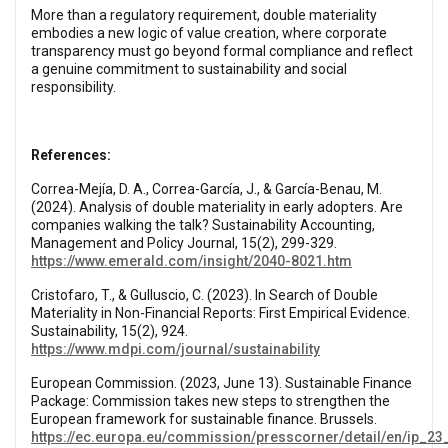
More than a regulatory requirement, double materiality
embodies a new logic of value creation, where corporate
transparency must go beyond formal compliance and reflect
a genuine commitment to sustainability and social
responsibility.
References:
Correa-Mejía, D. A., Correa-García, J., & García-Benau, M.
(2024). Analysis of double materiality in early adopters. Are
companies walking the talk? Sustainability Accounting,
Management and Policy Journal, 15(2), 299-329.
https://www.emerald.com/insight/2040-8021.htm
Cristofaro, T., & Gulluscio, C. (2023). In Search of Double
Materiality in Non-Financial Reports: First Empirical Evidence.
Sustainability, 15(2), 924.
https://www.mdpi.com/journal/sustainability
European Commission. (2023, June 13). Sustainable Finance
Package: Commission takes new steps to strengthen the
European framework for sustainable finance. Brussels.
https://ec.europa.eu/commission/presscorner/detail/en/ip_23