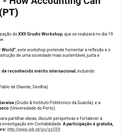
p - How Accounting Can
(PT)
ização do
XXII Grudis Workshop
, que se realizará no dia 19
ne.
r World”
, este workshop pretende fomentar a reflexão e o
strução de uma sociedade mais sustentável, justa e
 de reconhecido mérito internacional
, incluindo:
ablo de Olavide, Sevilha)
Saraiva
(Grudis & Instituto Politécnico da Guarda), e a
anco
(Universidade do Porto).
a partilhar ideias, discutir perspetivas e fortalecer a
 investigação em Contabilidade.
A participação é gratuita,
bro:
http://www.ipb.pt/go/gz559