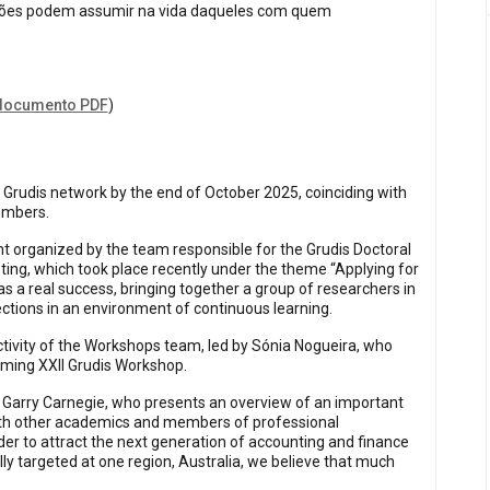
uações podem assumir na vida daqueles com quem
documento PDF
)
he Grudis network by the end of October 2025, coinciding with
embers.
ent organized by the team responsible for the Grudis Doctoral
ting, which took place recently under the theme “Applying for
as a real success, bringing together a group of researchers in
ections in an environment of continuous learning.
activity of the Workshops team, led by Sónia Nogueira, who
oming XXII Grudis Workshop.
om Garry Carnegie, who presents an overview of an important
 with other academics and members of professional
rder to attract the next generation of accounting and finance
ally targeted at one region, Australia, we believe that much