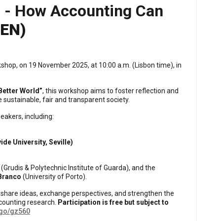
p - How Accounting Can
(EN)
shop, on 19 November 2025, at 10:00 a.m. (Lisbon time), in
Better World”
, this workshop aims to foster reflection and
 sustainable, fair and transparent society.
eakers, including:
de University, Seville)
(Grudis & Polytechnic Institute of Guarda), and the
Branco
(University of Porto).
 share ideas, exchange perspectives, and strengthen the
counting research.
Participation is free but subject to
t/go/gz560