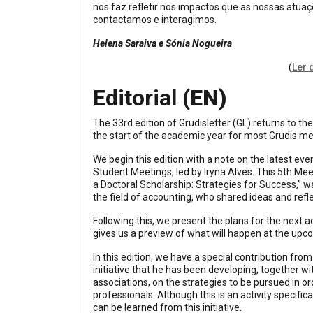
nos faz refletir nos impactos que as nossas at
contactamos e interagimos.
Helena Saraiva e Sónia Nogueira
(
Ler 
Editorial
(EN)
The 33rd edition of Grudisletter (GL) returns to t
the start of the academic year for most Grudis m
We begin this edition with a note on the latest ev
Student Meetings, led by Iryna Alves. This 5th Mee
a Doctoral Scholarship: Strategies for Success,” w
the field of accounting, who shared ideas and refl
Following this, we present the plans for the next 
gives us a preview of what will happen at the upc
In this edition, we have a special contribution fr
initiative that he has been developing, together
associations, on the strategies to be pursued in o
professionals. Although this is an activity specific
can be learned from this initiative.