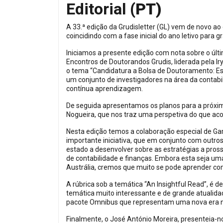
Editorial
(PT)
A 33.ª edição da Grudisletter (GL) vem de novo a
coincidindo com a fase inicial do ano letivo para g
Iniciamos a presente edição com nota sobre o últ
Encontros de Doutorandos Grudis, liderada pela I
o tema “Candidatura a Bolsa de Doutoramento: Est
um conjunto de investigadores na área da contabi
contínua aprendizagem.
De seguida apresentamos os planos para a próxim
Nogueira, que nos traz uma perspetiva do que ac
Nesta edição temos a colaboração especial de G
importante iniciativa, que em conjunto com outr
estado a desenvolver sobre as estratégias a pros
de contabilidade e finanças. Embora esta seja um
Austrália, cremos que muito se pode aprender com 
A rúbrica sob a temática “An Insightful Read”, é
temática muito interessante e de grande atualida
pacote Omnibus que representam uma nova era na
Finalmente, o José António Moreira, presenteia-n