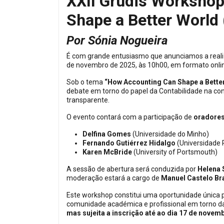
XXII Grudis Worksho
Shape a Better World
Por Sónia Nogueira
É com grande entusiasmo que anunciamos a real
de novembro de 2025, às 10h00, em formato onli
Sob o tema
“How Accounting Can Shape a Bette
debate em torno do papel da Contabilidade na con
transparente.
O evento contará com a participação de
oradores
Delfina Gomes
(Universidade do Minho)
Fernando Gutiérrez Hidalgo
(Universidade P
Karen McBride
(University of Portsmouth)
A sessão de abertura será conduzida por
Helena 
moderação estará a cargo de
Manuel Castelo Br
Este workshop constitui uma oportunidade única par
comunidade académica e profissional em torno da
mas sujeita a inscrição até ao dia 17 de novem