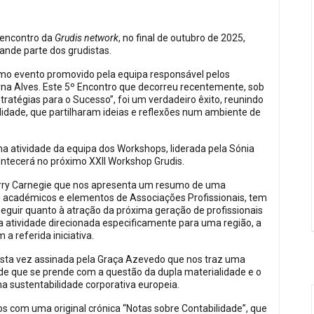
o encontro da
Grudis network
, no final de outubro de 2025,
rande parte dos grudistas.
imo evento promovido pela equipa responsável pelos
ryna Alves. Este 5º Encontro que decorreu recentemente, sob
ratégias para o Sucesso”, foi um verdadeiro êxito, reunindo
lidade, que partilharam ideias e reflexões num ambiente de
a atividade da equipa dos Workshops, liderada pela Sónia
ontecerá no próximo XXII Workshop Grudis.
arry Carnegie que nos apresenta um resumo de uma
os académicos e elementos de Associações Profissionais, tem
seguir quanto à atração da próxima geração de profissionais
a atividade direcionada especificamente para uma região, a
a referida iniciativa.
 desta vez assinada pela Graça Azevedo que nos traz uma
de que se prende com a questão da dupla materialidade e o
 sustentabilidade corporativa europeia.
os com uma original crónica “Notas sobre Contabilidade”, que