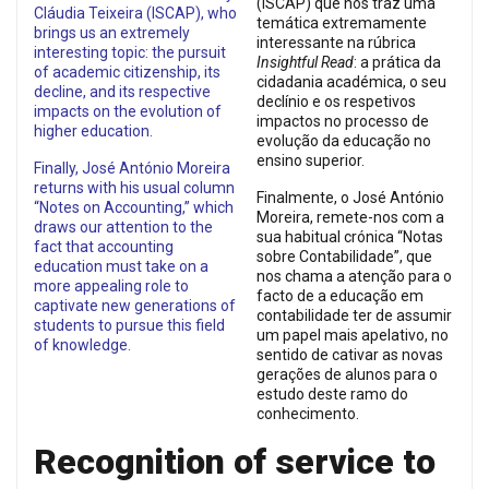
(ISCAP) que nos traz uma
Cláudia Teixeira (ISCAP), who
temática extremamente
brings us an extremely
interessante na rúbrica
interesting topic: the pursuit
Insightful Read
: a prática da
of academic citizenship, its
cidadania académica, o seu
decline, and its respective
declínio e os respetivos
impacts on the evolution of
impactos no processo de
higher education.
evolução da educação no
ensino superior.
Finally, José António Moreira
returns with his usual column
Finalmente, o José António
“Notes on Accounting,” which
Moreira, remete-nos com a
draws our attention to the
sua habitual crónica “Notas
fact that accounting
sobre Contabilidade”, que
education must take on a
nos chama a atenção para o
more appealing role to
facto de a educação em
captivate new generations of
contabilidade ter de assumir
students to pursue this field
um papel mais apelativo, no
of knowledge.
sentido de cativar as novas
gerações de alunos para o
estudo deste ramo do
conhecimento.
Recognition of service to