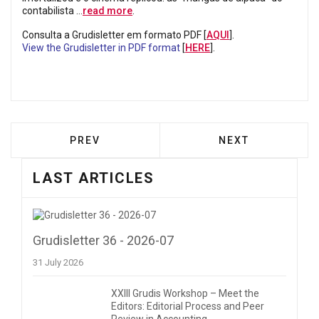
contabilista …
read more
.
Consulta a Grudisletter em formato PDF [
AQUI
].
View the Grudisletter in PDF format
[
HERE
].
PREVIOUS ARTICLE: GRUDISLETTER 35 - 2
NEXT ARTICLE: G
PREV
NEXT
LAST ARTICLES
Grudisletter 36 - 2026-07
31 July 2026
XXIII Grudis Workshop – Meet the
Editors: Editorial Process and Peer