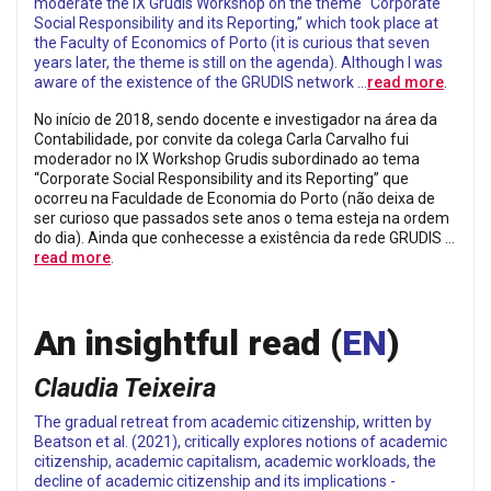
moderate the IX Grudis Workshop on the theme “Corporate
Social Responsibility and its Reporting,” which took place at
the Faculty of Economics of Porto (it is curious that seven
years later, the theme is still on the agenda). Although I was
aware of the existence of the GRUDIS network …
read more
.
No início de 2018, sendo docente e investigador na área da
Contabilidade, por convite da colega Carla Carvalho fui
moderador no IX Workshop Grudis subordinado ao tema
“Corporate Social Responsibility and its Reporting” que
ocorreu na Faculdade de Economia do Porto (não deixa de
ser curioso que passados sete anos o tema esteja na ordem
do dia). Ainda que conhecesse a existência da rede GRUDIS …
read more
.
An insightful read
(
EN
)
Claudia Teixeira
The gradual retreat from academic citizenship, written by
Beatson et al. (2021), critically explores notions of academic
citizenship, academic capitalism, academic workloads, the
decline of academic citizenship and its implications -