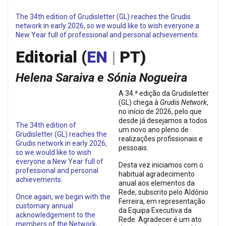
The 34th edition of Grudisletter (GL) reaches the Grudis
network in early 2026, so we would like to wish everyone a
New Year full of professional and personal achievements.
Editorial (
EN
|
PT)
Helena Saraiva e Sónia Nogueira
A 34.ª edição da Grudisletter
(GL) chega à
Grudis Network
,
no início de 2026, pelo que
desde já desejamos a todos
The 34th edition of
um novo ano pleno de
Grudisletter (GL) reaches the
realizações profissionais e
Grudis network in early 2026,
pessoais.
so we would like to wish
everyone a New Year full of
Desta vez iniciamos com o
professional and personal
habitual agradecimento
achievements.
anual aos elementos da
Rede, subscrito pelo Aldónio
Once again, we begin with the
Ferreira, em representação
customary annual
da Equipa Executiva da
acknowledgement to the
Rede. Agradecer é um ato
members of the Network,