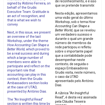
de reconhecimento, e é isso
signed by Aldónio Ferreira, on
que se pretende transmitir.
behalf of the Grudis
Executive Team. Gratitude is
Nesta edição, apresentamos
an act of recognition, and
uma visão geral do último
that is what we wish to
Workshop, sob o tema
How
convey.
Accounting Can Shape a
Better World
, que se revelou
Next, in this issue, we present
um verdadeiro sucesso e
an overview of the last
durante o qual um grande
Workshop, under the theme
número de membros da
How Accounting Can Shape a
rede participou e refletiu
Better World,
which proved to
sobre o importante papel
be a real success and during
que a contabilidade pode
which a large number of
desempenhar neste
members were able to
contexto; de seguida o
participate and reflect on the
espaço Embaixadores
important role that
Grudis visita, neste número,
accounting can play in this
o caso da UTAD
context; then the Grudis
apresentado pelo António
Ambassadors section looks
Dias.
at the case of UTAD,
presented by António Dias.
A rúbrica “An Insightful
Read”, é desta vez assinada
The “An Insightful Read”
pela Cláudia Teixeira
section is written this time by