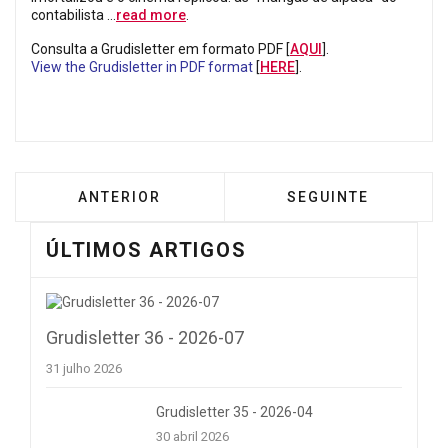
contabilista …
read more
.
Consulta a Grudisletter em formato PDF [
AQUI
].
View the Grudisletter in PDF format
[
HERE
].
ARTIGO ANTERIOR: GRUDISLETTER 35 - 2026
ARTIGO SEGUINTE: 
ANTERIOR
SEGUINTE
ÚLTIMOS ARTIGOS
Grudisletter 36 - 2026-07
31 julho 2026
Grudisletter 35 - 2026-04
30 abril 2026