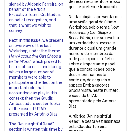
de reconhecimento, e é isso
signed by Aldónio Ferreira, on
que se pretende transmitir.
behalf of the Grudis
Executive Team. Gratitude is
Nesta edição, apresentamos
an act of recognition, and
uma visão geral do último
that is what we wish to
Workshop, sob o tema
How
convey.
Accounting Can Shape a
Better World
, que se revelou
Next, in this issue, we present
um verdadeiro sucesso e
an overview of the last
durante o qual um grande
Workshop, under the theme
número de membros da
How Accounting Can Shape a
rede participou e refletiu
Better World,
which proved to
sobre o importante papel
be a real success and during
que a contabilidade pode
which a large number of
desempenhar neste
members were able to
contexto; de seguida o
participate and reflect on the
espaço Embaixadores
important role that
Grudis visita, neste número,
accounting can play in this
o caso da UTAD
context; then the Grudis
apresentado pelo António
Ambassadors section looks
Dias.
at the case of UTAD,
presented by António Dias.
A rúbrica “An Insightful
Read”, é desta vez assinada
The “An Insightful Read”
pela Cláudia Teixeira
section is written this time by