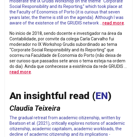
moderate the IX Grudis Workshop on the theme “Corporate
Social Responsibility and its Reporting,” which took place at
the Faculty of Economics of Porto (it is curious that seven
years later, the theme is still on the agenda). Although I was
aware of the existence of the GRUDIS network …
read more
.
No início de 2018, sendo docente e investigador na área da
Contabilidade, por convite da colega Carla Carvalho fui
moderador no IX Workshop Grudis subordinado ao tema
“Corporate Social Responsibility and its Reporting” que
ocorreu na Faculdade de Economia do Porto (não deixa de
ser curioso que passados sete anos o tema esteja na ordem
do dia). Ainda que conhecesse a existência da rede GRUDIS …
read more
.
An insightful read
(
EN
)
Claudia Teixeira
The gradual retreat from academic citizenship, written by
Beatson et al. (2021), critically explores notions of academic
citizenship, academic capitalism, academic workloads, the
decline of academic citizenship and its implications -