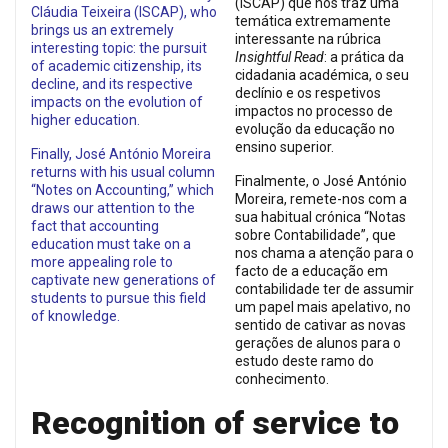
(ISCAP) que nos traz uma
Cláudia Teixeira (ISCAP), who
temática extremamente
brings us an extremely
interessante na rúbrica
interesting topic: the pursuit
Insightful Read
: a prática da
of academic citizenship, its
cidadania académica, o seu
decline, and its respective
declínio e os respetivos
impacts on the evolution of
impactos no processo de
higher education.
evolução da educação no
ensino superior.
Finally, José António Moreira
returns with his usual column
Finalmente, o José António
“Notes on Accounting,” which
Moreira, remete-nos com a
draws our attention to the
sua habitual crónica “Notas
fact that accounting
sobre Contabilidade”, que
education must take on a
nos chama a atenção para o
more appealing role to
facto de a educação em
captivate new generations of
contabilidade ter de assumir
students to pursue this field
um papel mais apelativo, no
of knowledge.
sentido de cativar as novas
gerações de alunos para o
estudo deste ramo do
conhecimento.
Recognition of service to