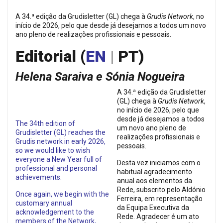
A 34.ª edição da Grudisletter (GL) chega à
Grudis Network
, no
início de 2026, pelo que desde já desejamos a todos um novo
ano pleno de realizações profissionais e pessoais.
Editorial (
EN
|
PT)
Helena Saraiva e Sónia Nogueira
A 34.ª edição da Grudisletter
(GL) chega à
Grudis Network
,
no início de 2026, pelo que
desde já desejamos a todos
The 34th edition of
um novo ano pleno de
Grudisletter (GL) reaches the
realizações profissionais e
Grudis network in early 2026,
pessoais.
so we would like to wish
everyone a New Year full of
Desta vez iniciamos com o
professional and personal
habitual agradecimento
achievements.
anual aos elementos da
Rede, subscrito pelo Aldónio
Once again, we begin with the
Ferreira, em representação
customary annual
da Equipa Executiva da
acknowledgement to the
Rede. Agradecer é um ato
members of the Network,